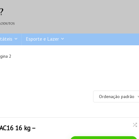
táteis
Esporte e Lazer
gina 2
Ordenação padrão
LAC16 16 kg –