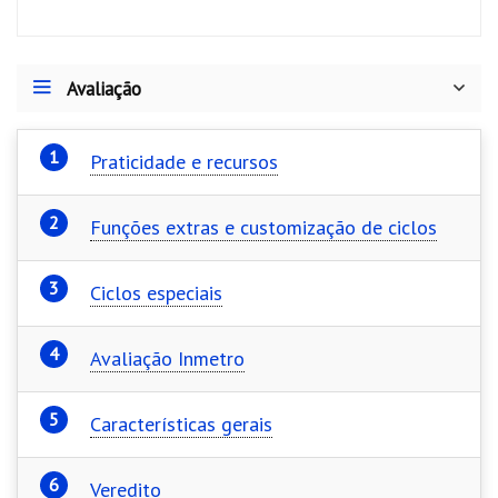
o
g
t
p
m
k
er
p
Avaliação
Praticidade e recursos
Funções extras e customização de ciclos
Ciclos especiais
Avaliação Inmetro
Características gerais
Veredito