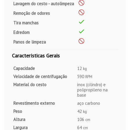
Lavagem do cesto - autolimpeza
Remoção de odores
Tira manchas
Edredom
Panos de limpeza
Características Gerais
Capacidade
12
kg
Velocidade de centrifugação
590
RPM
Material do cesto
inox (cilindro) e
polipropileno na
base
Revestimento externo
aço carbono
Peso
42
kg
Altura
106
cm
Largura
64
cm