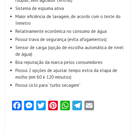
roupas, sem agitador central)
Sistema de espuma ativa
Maior eficiência de lavagem, de acordo com o teste do
Inmetro
Relativamente econômica no consumo de água
Possui trava de segurança (evita afogamentos)
Sensor de carga (opção de escolha automática de nível
de água)
Boa reputação da marca pelos consumidores
Possui 2 opções de ajustar tempo extra da etapa de
molho (em 60 e 120 minutos)
Possui ciclo para “turbo secagem”
Fa
M
T
Pi
W
Te
E
ce
es
w
nt
ha
le
m
b
se
itt
er
ts
gr
ai
o
n
er
es
A
a
l