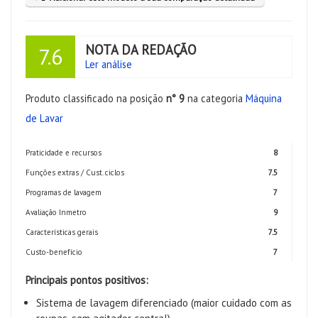
NOTA DA REDAÇÃO
7.6
Ler análise
Produto classificado na posição
n° 9
na categoria
Máquina
de Lavar
Praticidade e recursos
8
Funções extras / Cust. ciclos
7.5
Programas de lavagem
7
Avaliação Inmetro
9
Características gerais
7.5
Custo-benefício
7
Principais pontos positivos:
Sistema de lavagem diferenciado (maior cuidado com as