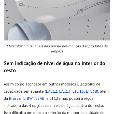
Electrolux LT12B 12 kg não possui pré-diluição dos produtos de
limpeza
Sem indicação de nível de água no interior do
cesto
Assim como acontece em outros modelos Electrolux de
capacidade semelhante (
LAC12
,
LAC13
,
LTD13
,
LT13B
), além
da
Brastemp BWT12AB
, a LT12B não possui a régua
indicadora das 4 opções de níveis de água dentro do cesto.
Isso dificulta um pouco a seleção da melhor quantidade de