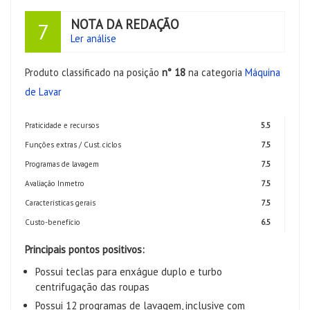
NOTA DA REDAÇÃO
7
Ler análise
Produto classificado na posição
n° 18
na categoria
Máquina
de Lavar
Praticidade e recursos
5.5
Funções extras / Cust. ciclos
7.5
Programas de lavagem
7.5
Avaliação Inmetro
7.5
Características gerais
7.5
Custo-benefício
6.5
Principais pontos positivos:
Possui teclas para enxágue duplo e turbo
centrifugação das roupas
Possui 12 programas de lavagem, inclusive com