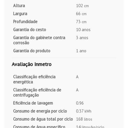
Altura
102
cm
Largura
66
cm
Profundidade
73
cm
Garantia do cesto
10 anos
Garantia do gabinete contra
3 anos
corrosão
Garantia do produto
1 ano
Avaliação Inmetro
Classificação eficiência
A
energética
Classificação eficiência de
A
centrifugação
Eficiência de lavagem
0.96
Consumo de energia por ciclo
0.37
kWh
Consumo de água total por ciclo
168
litros
Consumo de água específico
14
litros/kg/ciclo