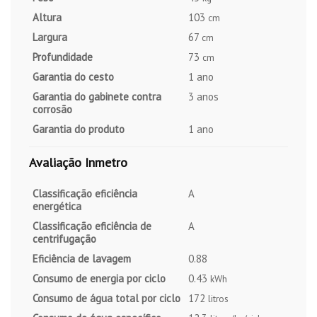
Altura
103
cm
Largura
67
cm
Profundidade
73
cm
Garantia do cesto
1 ano
Garantia do gabinete contra
3 anos
corrosão
Garantia do produto
1 ano
Avaliação Inmetro
Classificação eficiência
A
energética
Classificação eficiência de
A
centrifugação
Eficiência de lavagem
0.88
Consumo de energia por ciclo
0.43
kWh
Consumo de água total por ciclo
172
litros