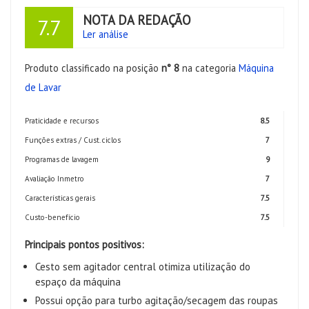
NOTA DA REDAÇÃO
7.7
Ler análise
Produto classificado na posição
n° 8
na categoria
Máquina
de Lavar
Praticidade e recursos
8.5
Funções extras / Cust. ciclos
7
Programas de lavagem
9
Avaliação Inmetro
7
Características gerais
7.5
Custo-benefício
7.5
Principais pontos positivos:
Cesto sem agitador central otimiza utilização do
espaço da máquina
Possui opção para turbo agitação/secagem das roupas