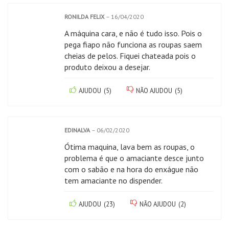
RONILDA FELIX
–
16/04/2020
A máquina cara, e não é tudo isso. Pois o
pega fiapo não funciona as roupas saem
cheias de pelos. Fiquei chateada pois o
produto deixou a desejar.
AJUDOU
(
5
)
NÃO AJUDOU
(
5
)
EDINALVA
–
06/02/2020
Ótima maquina, lava bem as roupas, o
problema é que o amaciante desce junto
com o sabão e na hora do enxágue não
tem amaciante no dispender.
AJUDOU
(
23
)
NÃO AJUDOU
(
2
)