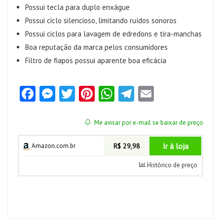
Possui tecla para duplo enxágue
Possui ciclo silencioso, limitando ruídos sonoros
Possui ciclos para lavagem de edredons e tira-manchas
Boa reputação da marca pelos consumidores
Filtro de fiapos possui aparente boa eficácia
Fa
M
T
Pi
W
Te
E
ce
es
w
nt
ha
le
m
b
se
itt
er
ts
gr
ai
Me avisar por e-mail se baixar de preço
o
n
er
es
A
a
l
Ir à loja
Amazon.com.br
R$ 29,98
o
g
t
p
m
Histórico de preço
k
er
p