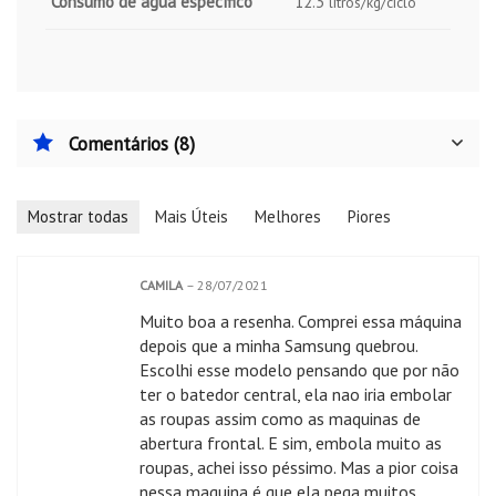
Consumo de água específico
12.3
litros/kg/ciclo
Comentários (8)
Mostrar todas
Mais Úteis
Melhores
Piores
CAMILA
–
28/07/2021
Muito boa a resenha. Comprei essa máquina
depois que a minha Samsung quebrou.
Escolhi esse modelo pensando que por não
ter o batedor central, ela nao iria embolar
as roupas assim como as maquinas de
abertura frontal. E sim, embola muito as
roupas, achei isso péssimo. Mas a pior coisa
nessa maquina é que ela pega muitos