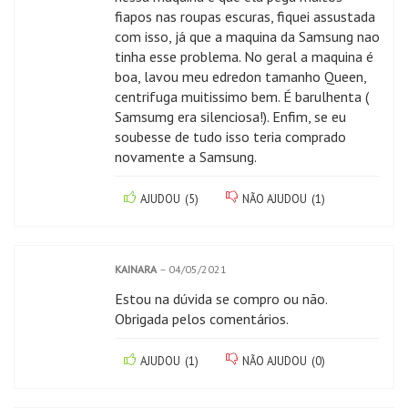
fiapos nas roupas escuras, fiquei assustada
com isso, já que a maquina da Samsung nao
tinha esse problema. No geral a maquina é
boa, lavou meu edredon tamanho Queen,
centrifuga muitissimo bem. É barulhenta (
Samsumg era silenciosa!). Enfim, se eu
soubesse de tudo isso teria comprado
novamente a Samsung.
AJUDOU
(
5
)
NÃO AJUDOU
(
1
)
KAINARA
–
04/05/2021
Estou na dúvida se compro ou não.
Obrigada pelos comentários.
AJUDOU
(
1
)
NÃO AJUDOU
(
0
)