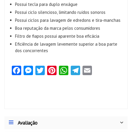
Possui tecla para duplo enxágue
Possui ciclo silencioso, limitando ruídos sonoros
Possui ciclos para lavagem de edredons e tira-manchas
Boa reputação da marca pelos consumidores
Filtro de fiapos possui aparente boa eficácia
Eficiência de lavagem levemente superior a boa parte
dos concorrentes
Fa
M
T
Pi
W
Te
E
ce
es
w
nt
ha
le
m
b
se
itt
er
ts
gr
ai
o
n
er
es
A
a
l
o
g
t
p
m
k
er
p
Avaliação