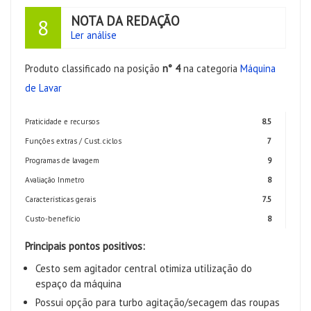
NOTA DA REDAÇÃO
8
Ler análise
Produto classificado na posição
n° 4
na categoria
Máquina
de Lavar
Praticidade e recursos
8.5
Funções extras / Cust. ciclos
7
Programas de lavagem
9
Avaliação Inmetro
8
Características gerais
7.5
Custo-benefício
8
Principais pontos positivos:
Cesto sem agitador central otimiza utilização do
espaço da máquina
Possui opção para turbo agitação/secagem das roupas