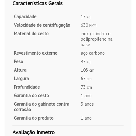
Características Gerais
Capacidade
17
kg
Velocidade de centrifugação
630
RPM
Material do cesto
inox (cilindro) e
polipropileno na
base
Revestimento externo
aço carbono
Peso
47
kg
Altura
103
cm
Largura
67
cm
Profundidade
73
cm
Garantia do cesto
1 ano
Garantia do gabinete contra
3 anos
corrosão
Garantia do produto
1 ano
Avaliação Inmetro