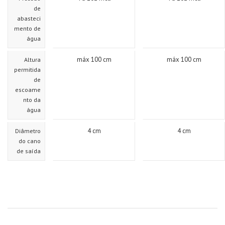
de
abasteci
mento de
água
máx 100 cm
máx 100 cm
Altura
permitida
de
escoame
nto da
água
4 cm
4 cm
Diâmetro
do cano
de saída