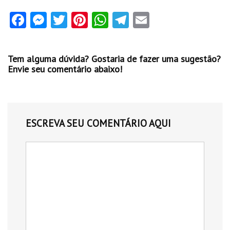
Fa
M
T
Pi
W
Te
E
ce
es
w
nt
ha
le
m
b
se
itt
er
ts
gr
ai
Tem alguma dúvida? Gostaria de fazer uma sugestão?
o
n
er
es
A
a
l
Envie seu comentário abaixo!
o
g
t
p
m
k
er
p
ESCREVA SEU COMENTÁRIO AQUI