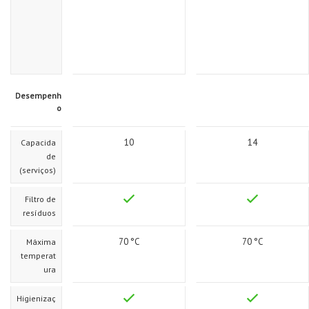
Desempenh
o
10
14
Capacida
de
(serviços)
Filtro de
resíduos
70
°C
70
°C
Máxima
temperat
ura
Higienizaç