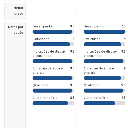
Menor
preço
Desempenho
9.5
Desempenho
10
Notas por
seção
Praticidade
9
Praticidade
9
Indicações de display
9.5
Indicações de display
9.5
e comandos
e comandos
Consumo de água e
9.5
Consumo de água e
9
energia
energia
Qualidade
9.5
Qualidade
9.5
Custo-benefício
8.5
Custo-benefício
7.5