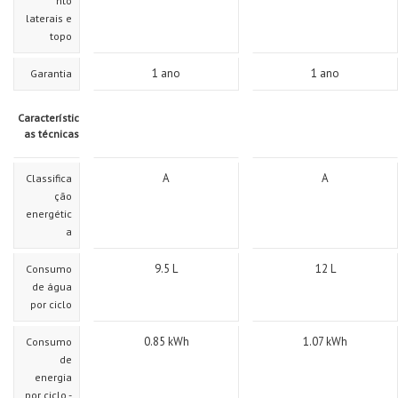
nto
laterais e
topo
1 ano
1 ano
Garantia
Característic
as técnicas
A
A
Classifica
ção
energétic
a
9.5
L
12
L
Consumo
de água
por ciclo
0.85
kWh
1.07
kWh
Consumo
de
energia
por ciclo -