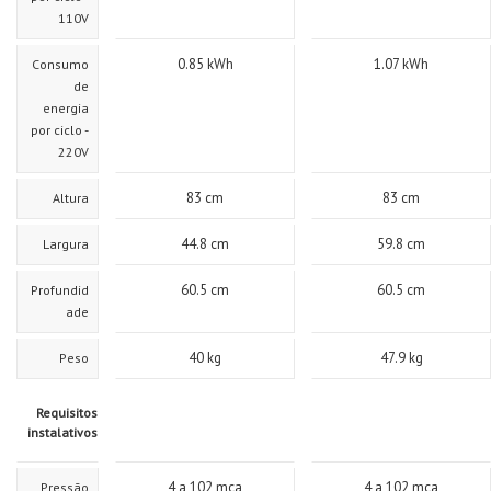
110V
0.85
kWh
1.07
kWh
Consumo
de
energia
por ciclo -
220V
83
cm
83
cm
Altura
44.8
cm
59.8
cm
Largura
60.5
cm
60.5
cm
Profundid
ade
40
kg
47.9
kg
Peso
Requisitos
instalativos
4 a 102 mca
4 a 102 mca
Pressão