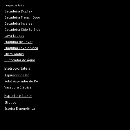
Fogão a Gás
Geladeira Duplex
Geladeira French Door
Geladeira Inverse
Geladeira Side By Side
Lava-Louças
Máquina de Lavar
Máquina Lava e Seca
Micro-ondas
Purificador de Água
Eletroportáteis
Aspirador de Pó
Robô Aspirador de Pó
Vassoura Elétrica
Esporte e Lazer
Elíptico
Esteira Ergométrica