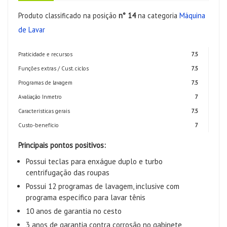
Produto classificado na posição
n° 14
na categoria
Máquina
de Lavar
Praticidade e recursos
7.5
Funções extras / Cust. ciclos
7.5
Programas de lavagem
7.5
Avaliação Inmetro
7
Características gerais
7.5
Custo-benefício
7
Principais pontos positivos:
Possui teclas para enxágue duplo e turbo
centrifugação das roupas
Possui 12 programas de lavagem, inclusive com
programa específico para lavar tênis
10 anos de garantia no cesto
3 anos de garantia contra corrosão no gabinete