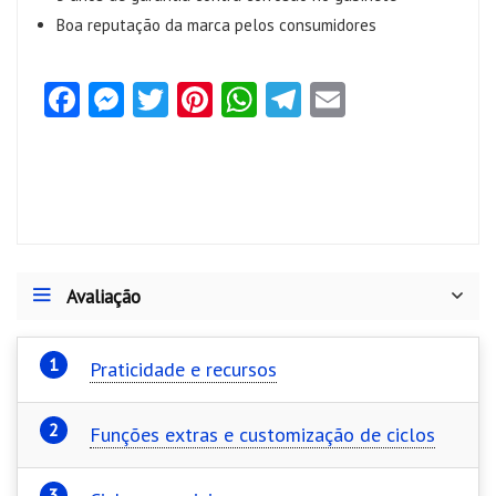
Boa reputação da marca pelos consumidores
Fa
M
T
Pi
W
Te
E
ce
es
w
nt
ha
le
m
b
se
itt
er
ts
gr
ai
o
n
er
es
A
a
l
o
g
t
p
m
k
er
p
Avaliação
Praticidade e recursos
Funções extras e customização de ciclos