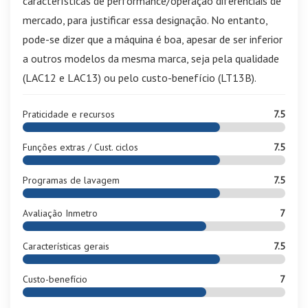
características de performance/operação diferenciais de
mercado, para justificar essa designação. No entanto,
pode-se dizer que a máquina é boa, apesar de ser inferior
a outros modelos da mesma marca, seja pela qualidade
(LAC12 e LAC13) ou pelo custo-benefício (LT13B).
Praticidade e recursos
7.5
Funções extras / Cust. ciclos
7.5
Programas de lavagem
7.5
Avaliação Inmetro
7
Características gerais
7.5
Custo-benefício
7