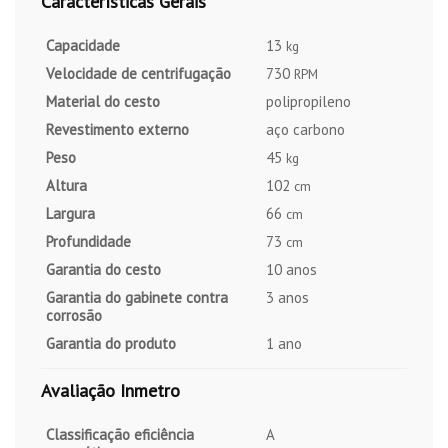
Características Gerais
Capacidade
13
kg
Velocidade de centrifugação
730
RPM
Material do cesto
polipropileno
Revestimento externo
aço carbono
Peso
45
kg
Altura
102
cm
Largura
66
cm
Profundidade
73
cm
Garantia do cesto
10 anos
Garantia do gabinete contra
3 anos
corrosão
Garantia do produto
1 ano
Avaliação Inmetro
Classificação eficiência
A