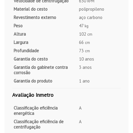
Velocidade de centrifugação
630
RPM
Material do cesto
polipropileno
Revestimento externo
aço carbono
Peso
47
kg
Altura
102
cm
Largura
66
cm
Profundidade
73
cm
Garantia do cesto
10 anos
Garantia do gabinete contra
3 anos
corrosão
Garantia do produto
1 ano
Avaliação Inmetro
Classificação eficiência
A
energética
Classificação eficiência de
A
centrifugação