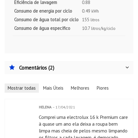
Eficiência de lavagem
0.88
Consumo de energia por ciclo
0.49
kWh
Consumo de água total por ciclo
155
litros
Consumo de água específico
10.7
litros/kg/ciclo
Comentários (2)
Mostrar todas
Mais Úteis
Melhores
Piores
HELENA
–
17/04/2021
Comprei uma electrolux 16 k Premium care
à quase um ano ela deixa a roupa bem
limpa mas cheia de pelos mesmo limpando
os filtros a cada lavagem, é demorado