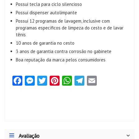
Possui tecla para ciclo silencioso
Possui dispenser autolimpante
Possui 12 programas de lavagem, inclusive com
programas específicos de limpeza do cesto e de lavar
tênis
10 anos de garantia no cesto
3 anos de garantia contra corrosão no gabinete
Boa reputação da marca pelos consumidores
Fa
M
T
Pi
W
Te
E
ce
es
w
nt
ha
le
m
b
se
itt
er
ts
gr
ai
o
n
er
es
A
a
l
o
g
t
p
m
k
er
p
Avaliação