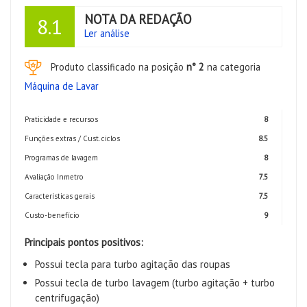
NOTA DA REDAÇÃO
8.1
Ler análise
Produto classificado na posição
n° 2
na categoria
Máquina de Lavar
Praticidade e recursos
8
Funções extras / Cust. ciclos
8.5
Programas de lavagem
8
Avaliação Inmetro
7.5
Características gerais
7.5
Custo-benefício
9
Principais pontos positivos:
Possui tecla para turbo agitação das roupas
Possui tecla de turbo lavagem (turbo agitação + turbo
centrifugação)