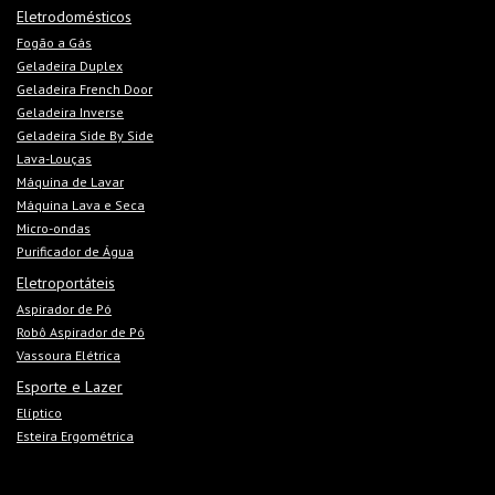
Eletrodomésticos
Fogão a Gás
Geladeira Duplex
Geladeira French Door
Geladeira Inverse
Geladeira Side By Side
Lava-Louças
Máquina de Lavar
Máquina Lava e Seca
Micro-ondas
Purificador de Água
Eletroportáteis
Aspirador de Pó
Robô Aspirador de Pó
Vassoura Elétrica
Esporte e Lazer
Elíptico
Esteira Ergométrica