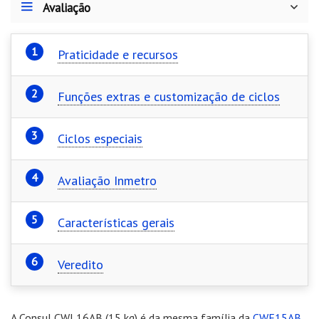
Avaliação
Praticidade e recursos
Funções extras e customização de ciclos
Ciclos especiais
Avaliação Inmetro
Características gerais
Veredito
A Consul CWL16AB (15 kg) é da mesma família da
CWE15AB