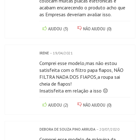
colocam muitas placas eletrônicas e
acabam encarecendo o produto acho que
as Empresas deveriam avaliar isso.
AJUDOU
(
3
)
NÃO AJUDOU
(
0
)
IRENE
–
19/04/2021
Comprei esse modelo,mas não estou
satisfeita com o filtro papa fiapos, NÃO
FILTRA NADA DOS FIAPOS,a roupa sai
cheia de fiapos!
Insatisfeita em relação a isso 😔
AJUDOU
(
2
)
NÃO AJUDOU
(
0
)
DEBORA DE SOUZA PINO ARRUDA
–
20/07/2020
Comprei esse modelo de máquina da