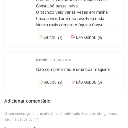
Consul só passei raiva
O técnico veio várias vezes em minha
Casa concertar e não resolveu nada
Nunca mais compro máquina Consul.
AJUDOU
(
4
)
NÃO AJUDOU
(
0
)
DANNIEL
–
09/02/2020
Não comprem não é uma boa máquina
AJUDOU
(
5
)
NÃO AJUDOU
(
3
)
Adicionar comentário
O seu endereço de e-mail não será publicado.
Campos obrigatórios
são marcados com
*