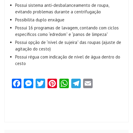
Possui sistema anti-desbalanceamento de roupa,
evitando problemas durante a centrifugação
Possibilita duplo enxágue
Possui 16 programas de lavagem, contando com ciclos
específicos como “edredom” e “panos de limpeza”
Possui opção de “nível de sujeira” das roupas (ajuste de
agitação do cesto)
Possui régua com indicação de nível de água dentro do
cesto
Fa
M
T
Pi
W
Te
E
ce
es
w
nt
ha
le
m
b
se
itt
er
ts
gr
ai
o
n
er
es
A
a
l
o
g
t
p
m
k
er
p