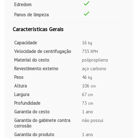
Edredom
Panos de limpeza
Características Gerais
Capacidade
16
kg
Velocidade de centrifugação
755
RPM
Material do cesto
polipropileno
Revestimento externo
aço carbono
Peso
46
kg
Altura
106
cm
Largura
67
cm
Profundidade
73
cm
Garantia do cesto
1 ano
Garantia do gabinete contra
não possui
corrosão
Garantia do produto
1 ano