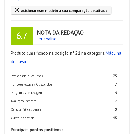
Adicionar este modelo à sua comparação detalhada
NOTA DA REDAÇÃO
6.7
Ler análise
Produto classificado na posição
n° 21
na categoria
Máquina
de Lavar
Praticidade e recursos
7.5
Funções extras / Cust. ciclos
7
Programas de lavagem
9
Avaliação Inmetro
7
Características gerais
5
Custo-benefício
4.5
Principais pontos positivos: