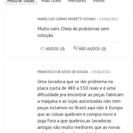
Mostrar todas
Mais Úteis
Melhores
Piores
MARELI DO CARMO MORETTI SCHIAVI
–
23/06/2021
Muito ruim. Cheia de problemas sem
solução.
AJUDOU
(
0
)
NÃO AJUDOU
(
0
)
FRANCISCO DE ASSIS DE SOUZA
–
19/06/2021
Uma lavadora que se der problema na
placa custa de 480 a 550 reais e é uma
dificuldade pra encontrar as peças fabricam
a máquina e as lojas autorizadas não tem
peças estamos no Brasil aqui não é Europa
que as coisas quebram e compra novo e
joga fora a que quebrou,as lavadoras
antigas são muito melhores que as novas