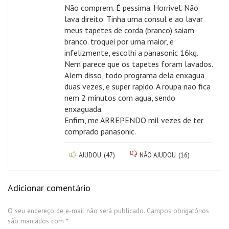
Não comprem. É pessima. Horrivel. Não
lava direito. Tinha uma consul e ao lavar
meus tapetes de corda (branco) saiam
branco. troquei por uma maior, e
infelizmente, escolhi a panasonic 16kg.
Nem parece que os tapetes foram lavados.
Alem disso, todo programa dela enxagua
duas vezes, e super rapido. A roupa nao fica
nem 2 minutos com agua, sendo
enxaguada.
Enfim, me ARREPENDO mil vezes de ter
comprado panasonic.
AJUDOU
(
47
)
NÃO AJUDOU
(
16
)
Adicionar comentário
O seu endereço de e-mail não será publicado.
Campos obrigatórios
são marcados com
*