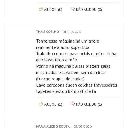
AJUDOU
(
0
)
NÃO AJUDOU
(
0
)
THAÍS COELHO
–
01/11/2020
Tenho essa máquina há um ano e
realmente a acho super boa
Trabalho com roupas sociais e antes tinha
que lavar tudo a mão
Ponho na máquina blusas blazers saias
misturados e lava bem sem danificar
(função roupas delicadas)
Lavo edredons queen colchas travesseiros
tapetes e estou bem satisfeita
AJUDOU
(
1
)
NÃO AJUDOU
(
1
)
MARIA ALICE Q SOUSA
–
05/09/2020