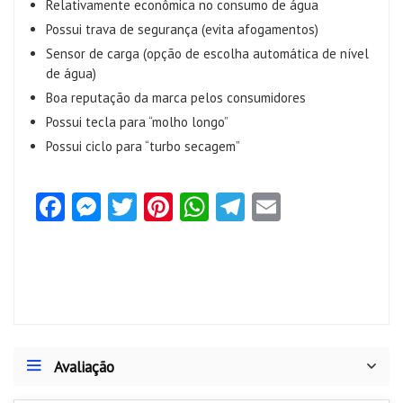
Relativamente econômica no consumo de água
Possui trava de segurança (evita afogamentos)
Sensor de carga (opção de escolha automática de nível
de água)
Boa reputação da marca pelos consumidores
Possui tecla para “molho longo”
Possui ciclo para “turbo secagem”
Fa
M
T
Pi
W
Te
E
ce
es
w
nt
ha
le
m
b
se
itt
er
ts
gr
ai
o
n
er
es
A
a
l
o
g
t
p
m
k
er
p
Avaliação