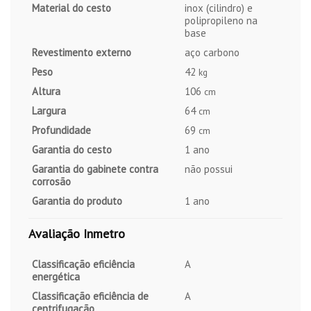
Material do cesto
inox (cilindro) e
polipropileno na
base
Revestimento externo
aço carbono
Peso
42
kg
Altura
106
cm
Largura
64
cm
Profundidade
69
cm
Garantia do cesto
1 ano
Garantia do gabinete contra
não possui
corrosão
Garantia do produto
1 ano
Avaliação Inmetro
Classificação eficiência
A
energética
Classificação eficiência de
A
centrifugação