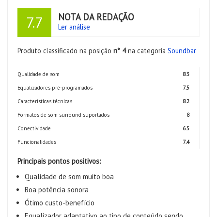
NOTA DA REDAÇÃO
7.7
Ler análise
Produto classificado na posição
n° 4
na categoria
Soundbar
Qualidade de som
8.3
Equalizadores pré-programados
7.5
Características técnicas
8.2
Formatos de som surround suportados
8
Conectividade
6.5
Funcionalidades
7.4
Principais pontos positivos:
Qualidade de som muito boa
Boa potência sonora
Ótimo custo-benefício
Equalizador adaptativo ao tipo de conteúdo sendo