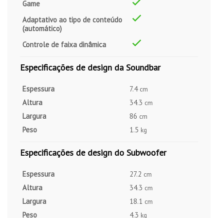
Game
Adaptativo ao tipo de conteúdo
(automático)
Controle de faixa dinâmica
Especificações de design da Soundbar
Espessura
7.4
cm
Altura
34.3
cm
Largura
86
cm
Peso
1.5
kg
Especificações de design do Subwoofer
Espessura
27.2
cm
Altura
34.3
cm
Largura
18.1
cm
Peso
4.3
kg