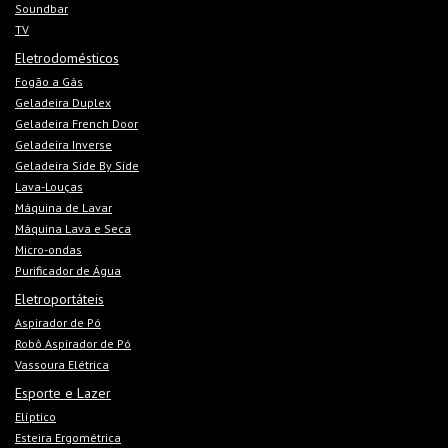
Soundbar
TV
Eletrodomésticos
Fogão a Gás
Geladeira Duplex
Geladeira French Door
Geladeira Inverse
Geladeira Side By Side
Lava-Louças
Máquina de Lavar
Máquina Lava e Seca
Micro-ondas
Purificador de Água
Eletroportáteis
Aspirador de Pó
Robô Aspirador de Pó
Vassoura Elétrica
Esporte e Lazer
Elíptico
Esteira Ergométrica