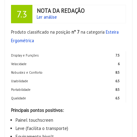
NOTA DA REDAÇÃO
7.3
Ler análise
Produto classificado na posição
n° 7
na categoria
Esteira
Ergométrica
Display e Funções
7.5
Velocidade
6
Robustez e Conforto
8.5
Usabilidade
6.5
Portabilidade
8.5
Qualidade
6.5
Principais pontos positivos:
Painel touchscreen
Leve (facilita o transporte)
Equipamento bivolt