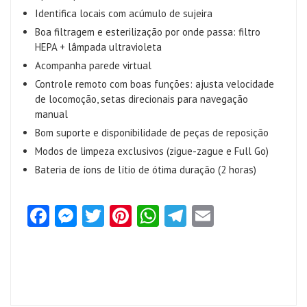
Identifica locais com acúmulo de sujeira
Boa filtragem e esterilização por onde passa: filtro
HEPA + lâmpada ultravioleta
Acompanha parede virtual
Controle remoto com boas funções: ajusta velocidade
de locomoção, setas direcionais para navegação
manual
Bom suporte e disponibilidade de peças de reposição
Modos de limpeza exclusivos (zigue-zague e Full Go)
Bateria de íons de lítio de ótima duração (2 horas)
Fa
M
T
Pi
W
Te
E
ce
es
w
nt
ha
le
m
b
se
itt
er
ts
gr
ai
o
n
er
es
A
a
l
o
g
t
p
m