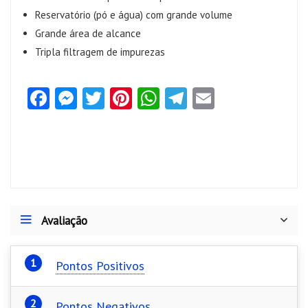
Reservatório (pó e água) com grande volume
Grande área de alcance
Tripla filtragem de impurezas
Fa
M
T
Pi
W
Te
E
ce
es
w
nt
ha
le
m
b
se
itt
er
ts
gr
ai
o
n
er
es
A
a
l
o
g
t
p
m
k
er
p
Avaliação
Pontos Positivos
Pontos Negativos