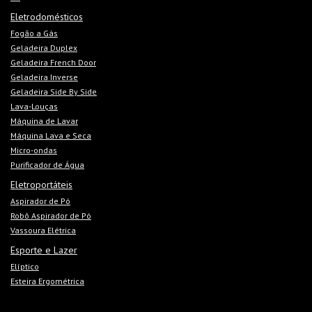
Eletrodomésticos
Fogão a Gás
Geladeira Duplex
Geladeira French Door
Geladeira Inverse
Geladeira Side By Side
Lava-Louças
Máquina de Lavar
Máquina Lava e Seca
Micro-ondas
Purificador de Água
Eletroportáteis
Aspirador de Pó
Robô Aspirador de Pó
Vassoura Elétrica
Esporte e Lazer
Elíptico
Esteira Ergométrica