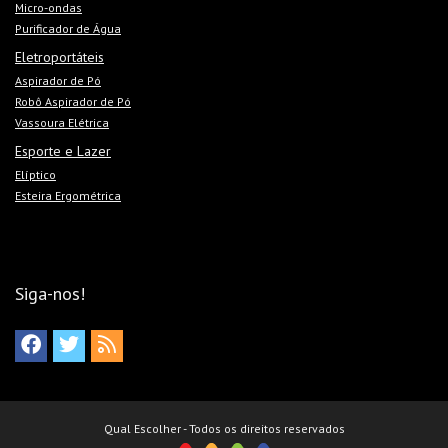
Micro-ondas
Forno com cavidade esmaltada facilita a limpeza
Purificador de Água
Eletroportáteis
Aspirador de Pó
Robô Aspirador de Pó
Contras
Vassoura Elétrica
Prateleiras do forno não possuem ajuste de altura
Esporte e Lazer
Elíptico
Nenhuma prateleira autodeslizante no forno
Esteira Ergométrica
Siga-nos!
Qual Escolher - Todos os direitos reservados