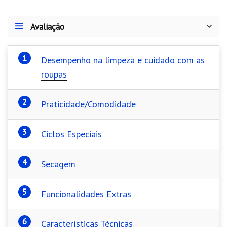
o
g
t
p
m
k
er
p
Avaliação
Desempenho na limpeza e cuidado com as
roupas
Praticidade/Comodidade
Ciclos Especiais
Secagem
Funcionalidades Extras
Características Técnicas