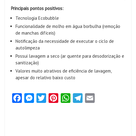
Principais pontos positivos:
Tecnologia Ecobubble
Funcionalidade de molho em água borbulha (remoção
de manchas difíceis)
Notificação da necessidade de executar o ciclo de
autolimpeza
Possui lavagem a seco (ar quente para desodorização e
sanitização)
Valores muito atrativos de eficiência de lavagem,
apesar do relativo baixo custo
Fa
M
T
Pi
W
Te
E
ce
es
w
nt
ha
le
m
b
se
itt
er
ts
gr
ai
o
n
er
es
A
a
l