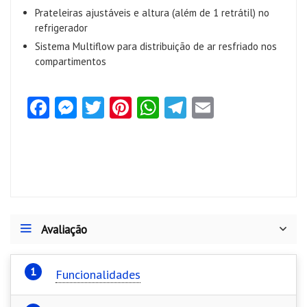
Prateleiras ajustáveis e altura (além de 1 retrátil) no
refrigerador
Sistema Multiflow para distribuição de ar resfriado nos
compartimentos
Fa
M
T
Pi
W
Te
E
ce
es
w
nt
ha
le
m
b
se
itt
er
ts
gr
ai
o
n
er
es
A
a
l
o
g
t
p
m
k
er
p
Avaliação
Funcionalidades