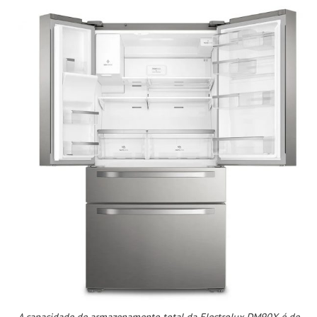
A capacidade de armazenamento total da Electrolux DM90X é de