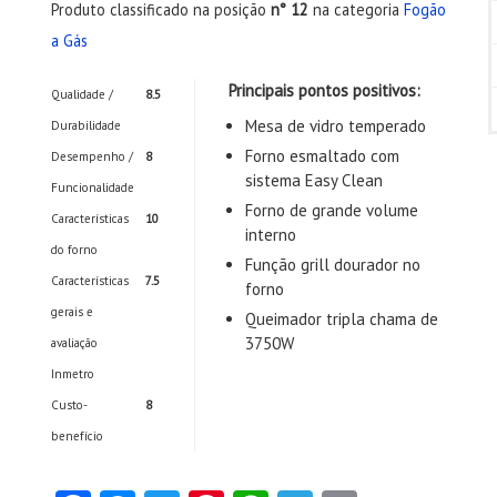
Produto classificado na posição
n° 12
na categoria
Fogão
a Gás
Principais pontos positivos:
Qualidade /
8.5
Mesa de vidro temperado
Durabilidade
Forno esmaltado com
Desempenho /
8
sistema Easy Clean
Funcionalidade
Forno de grande volume
Características
10
interno
do forno
Função grill dourador no
Características
7.5
forno
gerais e
Queimador tripla chama de
3750W
avaliação
Inmetro
Custo-
8
benefício