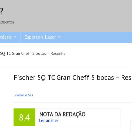
táteis
Esporte e Lazer
 5Q TC Gran Cheff 5 bocas – Resenha
Fischer 5Q TC Gran Cheff 5 bocas – Re
Fogão a Gás
NOTA DA REDAÇÃO
8.4
Ler análise