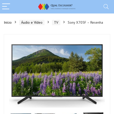
Início
Áudio e Vídeo
TV
Sony X705F – Resenha