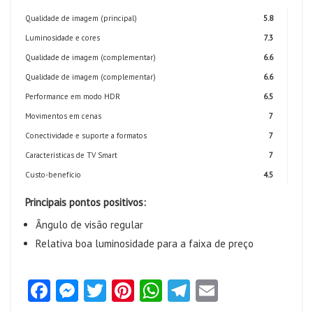
Qualidade de imagem (principal)
5.8
Luminosidade e cores
7.3
Qualidade de imagem (complementar)
6.6
Qualidade de imagem (complementar)
6.6
Performance em modo HDR
6.5
Movimentos em cenas
7
Conectividade e suporte a formatos
7
Características de TV Smart
7
Custo-benefício
4.5
Principais pontos positivos:
Ângulo de visão regular
Relativa boa luminosidade para a faixa de preço
Fa
M
T
Pi
W
Te
E