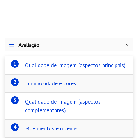
ce
es
w
nt
ha
le
m
b
se
itt
er
ts
gr
ai
o
n
er
es
A
a
l
o
g
t
p
m
k
er
p
Avaliação
Qualidade de imagem (aspectos principais)
Luminosidade e cores
Qualidade de imagem (aspectos
complementares)
Movimentos em cenas