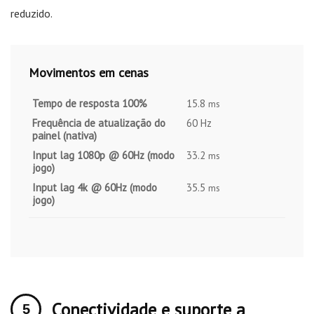
reduzido.
Movimentos em cenas
Tempo de resposta 100%
15.8
ms
Frequência de atualização do
60 Hz
painel (nativa)
Input lag 1080p @ 60Hz (modo
33.2
ms
jogo)
Input lag 4k @ 60Hz (modo
35.5
ms
jogo)
Conectividade e suporte a