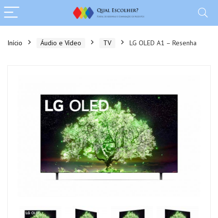
Início
Áudio e Vídeo
TV
LG OLED A1 – Resenha