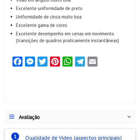
Excelente uniformidade de preto
Uniformidade de cinza muito boa
Excelente gama de cores
Excelente desempenho em cenas em movimento
(transições de quadros praticamente instantâneas)
Fa
M
T
Pi
W
Te
E
ce
es
w
nt
ha
le
m
b
se
itt
er
ts
gr
ai
o
n
er
es
A
a
l
o
g
t
p
m
k
er
p
Avaliação
Qualidade de Vídeo (aspectos principais)