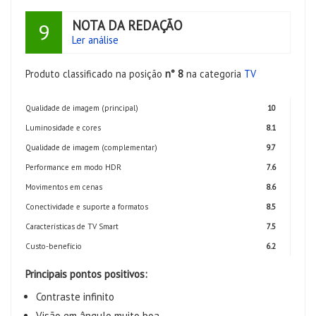
NOTA DA REDAÇÃO
9
Ler análise
Produto classificado na posição
n° 8
na categoria
TV
Qualidade de imagem (principal)
10
Luminosidade e cores
8.1
Qualidade de imagem (complementar)
9.7
Performance em modo HDR
7.6
Movimentos em cenas
8.6
Conectividade e suporte a formatos
8.5
Características de TV Smart
7.5
Custo-benefício
6.2
Principais pontos positivos:
Contraste infinito
Visão em ângulo muito boa